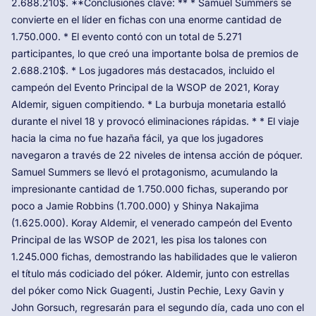
2.688.210$. **Conclusiones clave: ** * Samuel Summers se
convierte en el líder en fichas con una enorme cantidad de
1.750.000. * El evento contó con un total de 5.271
participantes, lo que creó una importante bolsa de premios de
2.688.210$. * Los jugadores más destacados, incluido el
campeón del Evento Principal de la WSOP de 2021, Koray
Aldemir, siguen compitiendo. * La burbuja monetaria estalló
durante el nivel 18 y provocó eliminaciones rápidas. * * El viaje
hacia la cima no fue hazaña fácil, ya que los jugadores
navegaron a través de 22 niveles de intensa acción de póquer.
Samuel Summers se llevó el protagonismo, acumulando la
impresionante cantidad de 1.750.000 fichas, superando por
poco a Jamie Robbins (1.700.000) y Shinya Nakajima
(1.625.000). Koray Aldemir, el venerado campeón del Evento
Principal de las WSOP de 2021, les pisa los talones con
1.245.000 fichas, demostrando las habilidades que le valieron
el título más codiciado del póker. Aldemir, junto con estrellas
del póker como Nick Guagenti, Justin Pechie, Lexy Gavin y
John Gorsuch, regresarán para el segundo día, cada uno con el