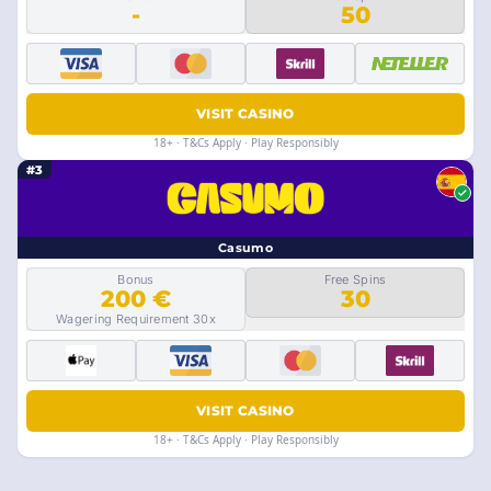
-
50
VISIT CASINO
18+ · T&Cs Apply · Play Responsibly
#3
Casumo
Bonus
Free Spins
200 €
30
Wagering Requirement 30x
VISIT CASINO
18+ · T&Cs Apply · Play Responsibly