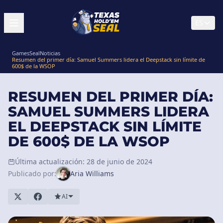
ES
GamesSeal
Noticias
Resumen del primer día: Samuel Summers lidera el Deepstack sin límite de
600$ de la WSOP
RESUMEN DEL PRIMER DÍA:
SAMUEL SUMMERS LIDERA
EL DEEPSTACK SIN LÍMITE
DE 600$ DE LA WSOP
Última actualización: 28 de junio de 2024
Publicado por:
Aria Williams
AI