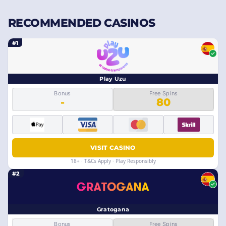
RECOMMENDED CASINOS
#1
Play Uzu
Bonus
Free Spins
-
80
VISIT CASINO
18+ · T&Cs Apply · Play Responsibly
#2
Gratogana
Bonus
Free Spins