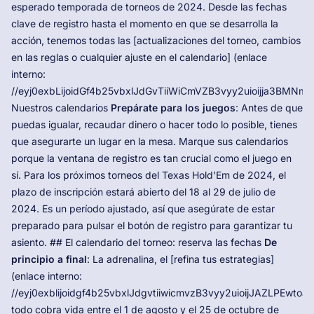
esperado temporada de torneos de 2024. Desde las fechas
clave de registro hasta el momento en que se desarrolla la
acción, tenemos todas las [actualizaciones del torneo, cambios
en las reglas o cualquier ajuste en el calendario] (enlace
interno:
//eyj0exbLijoidGf4b25vbxlJdGvTiiWiCmVZB3vyy2uioijja3BM
Nuestros calendarios
Prepárate para los juegos
: Antes de que
puedas igualar, recaudar dinero o hacer todo lo posible, tienes
que asegurarte un lugar en la mesa. Marque sus calendarios
porque la ventana de registro es tan crucial como el juego en
sí. Para los próximos torneos del Texas Hold'Em de 2024, el
plazo de inscripción estará abierto del 18 al 29 de julio de
2024. Es un período ajustado, así que asegúrate de estar
preparado para pulsar el botón de registro para garantizar tu
asiento. ## El calendario del torneo: reserva las fechas
De
principio a final
: La adrenalina, el [refina tus estrategias]
(enlace interno:
//eyj0exblijoidgf4b25vbxlJdgvtiiwicmvzB3vyy2uioijJAZLPEw
todo cobra vida entre el 1 de agosto y el 25 de octubre de