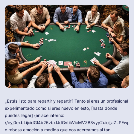
¿Estás listo para repartir y repartir? Tanto si eres un profesional
experimentado como si eres nuevo en esto, [hasta dónde
puedes llegar] (enlace interno:
//eyj0exbLijoidGf4b25vbxlJdGvtiiWicMVZB3vyy2uioijjaZLPEw
e rebosa emoción a medida que nos acercamos al tan