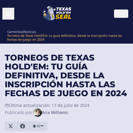
ES
GamesSeal
Noticias
Torneos de Texas Hold'Em: tu guía definitiva, desde la inscripción hasta las
fechas de juego en 2024
TORNEOS DE TEXAS
HOLD'EM: TU GUÍA
DEFINITIVA, DESDE LA
INSCRIPCIÓN HASTA LAS
FECHAS DE JUEGO EN 2024
Última actualización: 17 de julio de 2024
Publicado por:
Aria Williams
AI