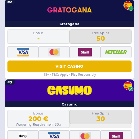
#2
Gratogana
Bonus
Free Spins
-
50
VISIT CASINO
18+ · T&Cs Apply · Play Responsibly
#3
Casumo
Bonus
Free Spins
200 €
30
Wagering Requirement 30x