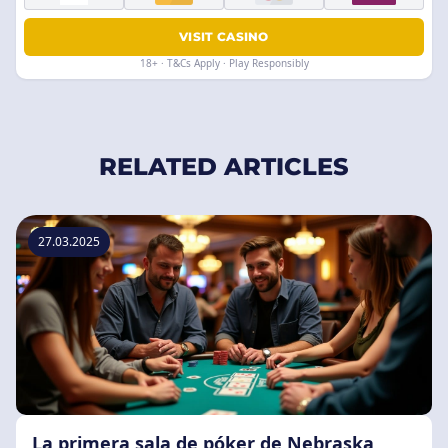
VISIT CASINO
18+ · T&Cs Apply · Play Responsibly
RELATED ARTICLES
27.03.2025
La primera sala de póker de Nebraska